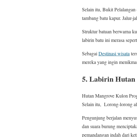
Selain itu, Bukit Pelalangan
tambang batu kapur. Jalur-j
Struktur batuan berwarna ku
labirin batu ini merasa seper
Sebagai
Destinasi wisata
ter
mereka yang ingin menikmat
5. Labirin Huta
Hutan Mangrove Kulon Progo
Selain itu, Lorong-lorong al
Pengunjung berjalan menyus
dan suara burung menciptak
pemandangan indah dari ket