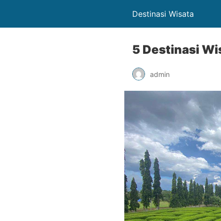
Destinasi Wisata
5 Destinasi W
admin