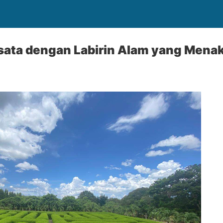
isata dengan Labirin Alam yang Mena