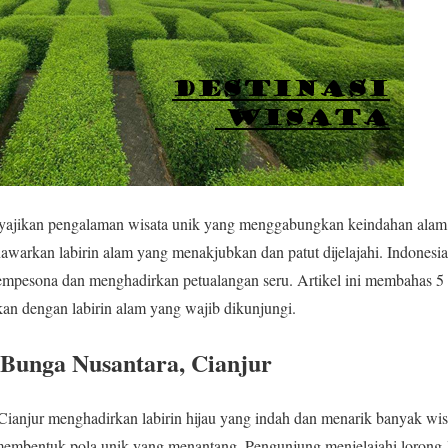
enyajikan pengalaman wisata unik yang menggabungkan keindahan alam 
warkan labirin alam yang menakjubkan dan patut dijelajahi. Indonesia 
empesona dan menghadirkan petualangan seru. Artikel ini membahas 5 
an dengan labirin alam yang wajib dikunjungi.
 Bunga Nusantara, Cianjur
ianjur menghadirkan labirin hijau yang indah dan menarik banyak wis
 membentuk pola unik yang menantang. Pengunjung menjelajahi lorong-