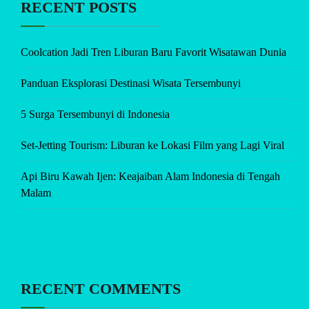
RECENT POSTS
Coolcation Jadi Tren Liburan Baru Favorit Wisatawan Dunia
Panduan Eksplorasi Destinasi Wisata Tersembunyi
5 Surga Tersembunyi di Indonesia
Set-Jetting Tourism: Liburan ke Lokasi Film yang Lagi Viral
Api Biru Kawah Ijen: Keajaiban Alam Indonesia di Tengah
Malam
RECENT COMMENTS