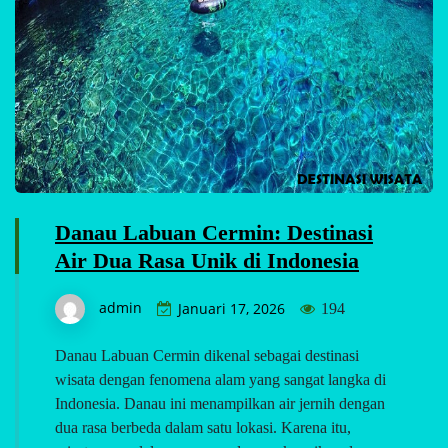
Danau Labuan Cermin: Destinasi
Air Dua Rasa Unik di Indonesia
admin
Januari 17, 2026
194
Danau Labuan Cermin dikenal sebagai destinasi
wisata dengan fenomena alam yang sangat langka di
Indonesia. Danau ini menampilkan air jernih dengan
dua rasa berbeda dalam satu lokasi. Karena itu,