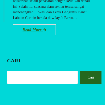
wisatawan selalu penasaran dengan keunikan danau
ini. Selain itu, suasana alam sekitar terasa sangat
menenangkan. Lokasi dan Letak Geografis Danau
Labuan Cermin berada di wilayah Berau…
Read More
CARI
Cari