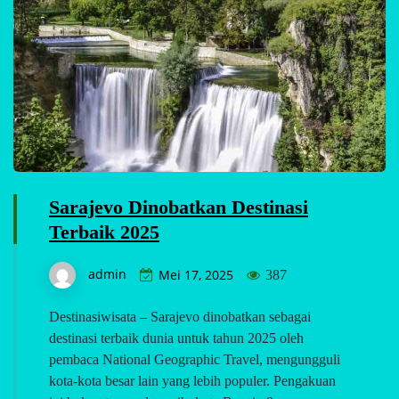
Sarajevo Dinobatkan Destinasi
Terbaik 2025
admin
Mei 17, 2025
387
Destinasiwisata – Sarajevo dinobatkan sebagai
destinasi terbaik dunia untuk tahun 2025 oleh
pembaca National Geographic Travel, mengungguli
kota-kota besar lain yang lebih populer. Pengakuan