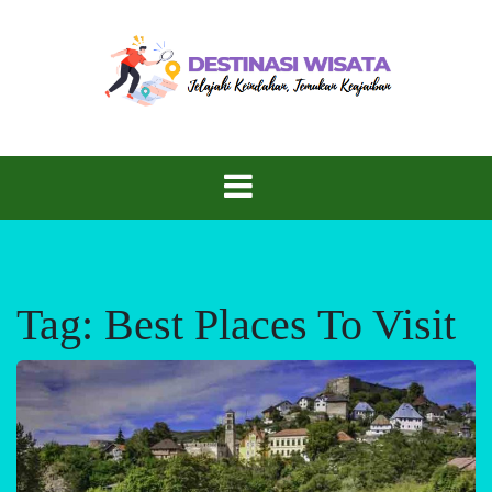
Skip
to
content
Rasakan Petualangan, Nikmati Keindahan
Destinasi
Wisata
Tag:
Best Places To Visit