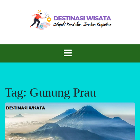
Skip
to
content
Rasakan Petualangan, Nikmati Keindahan
Destinasi
Wisata
Tag:
Gunung Prau