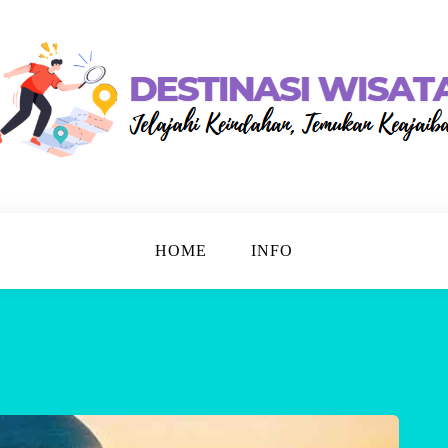
n
ata
HOME
INFO