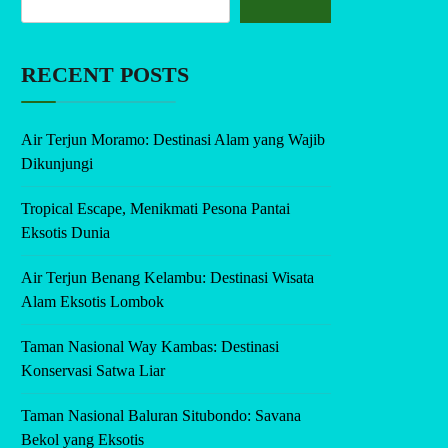
RECENT POSTS
Air Terjun Moramo: Destinasi Alam yang Wajib
Dikunjungi
Tropical Escape, Menikmati Pesona Pantai
Eksotis Dunia
Air Terjun Benang Kelambu: Destinasi Wisata
Alam Eksotis Lombok
Taman Nasional Way Kambas: Destinasi
Konservasi Satwa Liar
Taman Nasional Baluran Situbondo: Savana
Bekol yang Eksotis