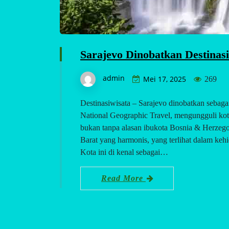
Sarajevo Dinobatkan Destinasi
admin
Mei 17, 2025
269
Destinasiwisata – Sarajevo dinobatkan sebaga
National Geographic Travel, mengungguli kota
bukan tanpa alasan ibukota Bosnia & Herzeg
Barat yang harmonis, yang terlihat dalam kehid
Kota ini di kenal sebagai…
Read More