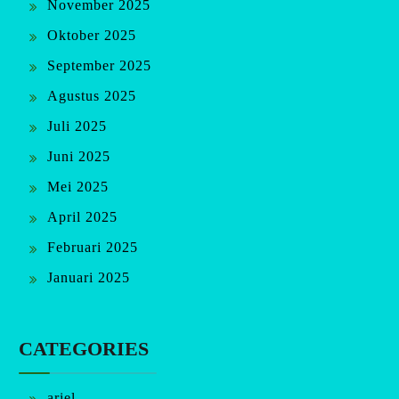
November 2025
Oktober 2025
September 2025
Agustus 2025
Juli 2025
Juni 2025
Mei 2025
April 2025
Februari 2025
Januari 2025
CATEGORIES
ariel