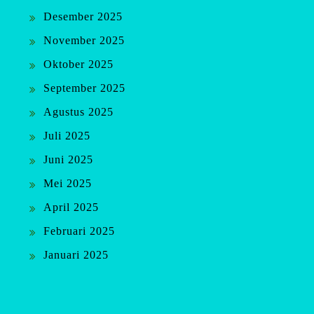
Desember 2025
November 2025
Oktober 2025
September 2025
Agustus 2025
Juli 2025
Juni 2025
Mei 2025
April 2025
Februari 2025
Januari 2025