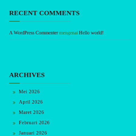
RECENT COMMENTS
A WordPress Commenter
mengenai
Hello world!
ARCHIVES
Mei 2026
April 2026
Maret 2026
Februari 2026
Januari 2026