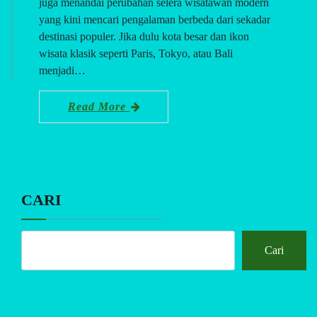
juga menandai perubahan selera wisatawan modern
yang kini mencari pengalaman berbeda dari sekadar
destinasi populer. Jika dulu kota besar dan ikon
wisata klasik seperti Paris, Tokyo, atau Bali
menjadi…
Read More
CARI
Cari