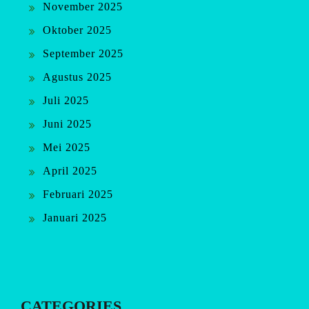
November 2025
Oktober 2025
September 2025
Agustus 2025
Juli 2025
Juni 2025
Mei 2025
April 2025
Februari 2025
Januari 2025
CATEGORIES