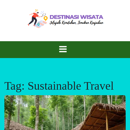
Skip
to
content
Rasakan Petualangan, Nikmati Keindahan
Destinasi
Wisata
Tag:
Sustainable Travel