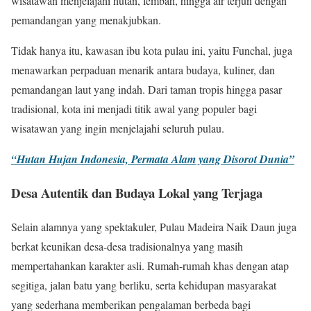
wisatawan menjelajahi hutan, lembah, hingga air terjun dengan
pemandangan yang menakjubkan.
Tidak hanya itu, kawasan ibu kota pulau ini, yaitu Funchal, juga
menawarkan perpaduan menarik antara budaya, kuliner, dan
pemandangan laut yang indah. Dari taman tropis hingga pasar
tradisional, kota ini menjadi titik awal yang populer bagi
wisatawan yang ingin menjelajahi seluruh pulau.
“Hutan Hujan Indonesia, Permata Alam yang Disorot Dunia”
Desa Autentik dan Budaya Lokal yang Terjaga
Selain alamnya yang spektakuler, Pulau Madeira Naik Daun juga
berkat keunikan desa-desa tradisionalnya yang masih
mempertahankan karakter asli. Rumah-rumah khas dengan atap
segitiga, jalan batu yang berliku, serta kehidupan masyarakat
yang sederhana memberikan pengalaman berbeda bagi