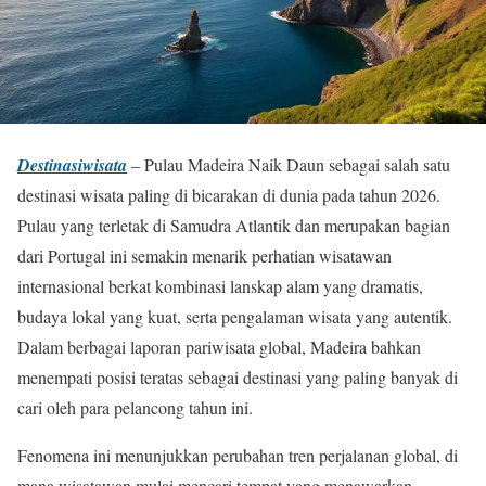
Destinasiwisata
– Pulau Madeira Naik Daun sebagai salah satu
destinasi wisata paling di bicarakan di dunia pada tahun 2026.
Pulau yang terletak di Samudra Atlantik dan merupakan bagian
dari Portugal ini semakin menarik perhatian wisatawan
internasional berkat kombinasi lanskap alam yang dramatis,
budaya lokal yang kuat, serta pengalaman wisata yang autentik.
Dalam berbagai laporan pariwisata global, Madeira bahkan
menempati posisi teratas sebagai destinasi yang paling banyak di
cari oleh para pelancong tahun ini.
Fenomena ini menunjukkan perubahan tren perjalanan global, di
mana wisatawan mulai mencari tempat yang menawarkan