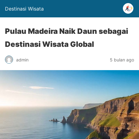
Destinasi Wisata
Pulau Madeira Naik Daun sebagai
Destinasi Wisata Global
admin
5 bulan ago